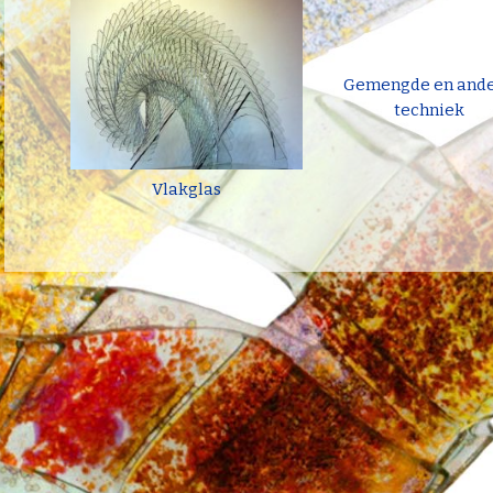
Gemengde en and
techniek
Vlakglas